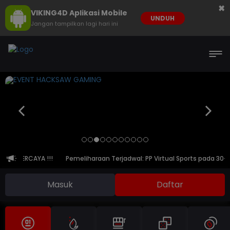
×
VIKING4D Aplikasi Mobile
UNDUH
Jangan tampilkan lagi hari ini
TERPERCAYA !!!
Pemeliharaan Terjadwal: PP Virtual Sports pada 30-
Masuk
Daftar